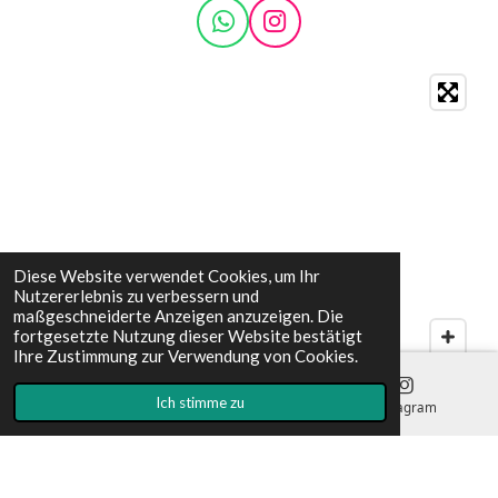
W
I
h
n
a
s
t
t
s
a
A
g
p
r
p
a
m
Diese Website verwendet Cookies, um Ihr
Nutzererlebnis zu verbessern und
maßgeschneiderte Anzeigen anzuzeigen. Die
fortgesetzte Nutzung dieser Website bestätigt
Ihre Zustimmung zur Verwendung von Cookies.
Ich stimme zu
E-Mail
Telefon
Instagram