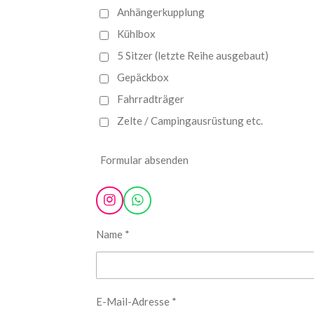
Anhängerkupplung
Kühlbox
5 Sitzer (letzte Reihe ausgebaut)
Gepäckbox
Fahrradträger
Zelte / Campingausrüstung etc.
Formular absenden
I
W
n
h
s
a
Name *
t
t
a
s
g
A
r
p
a
p
E-Mail-Adresse *
m