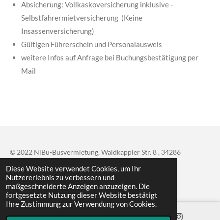
Absicherung: Vollkaskoversicherung inklusive -
Selbstfahrermietversicherung (Keine
Insassenversicherung)
Gültigen Führerschein und Personalausweis
weitere Infos auf Anfrage bei Buchungsbestätigung per
Mail
© 2022 NiBu-Busvermietung, Waldkappler Str. 8 , 34286
Spangenberg, Inh: Dennis Nickel
Diese Website verwendet Cookies, um Ihr
Nutzererlebnis zu verbessern und
Mit Unterstützung von
Webador
maßgeschneiderte Anzeigen anzuzeigen. Die
fortgesetzte Nutzung dieser Website bestätigt
Ihre Zustimmung zur Verwendung von Cookies.